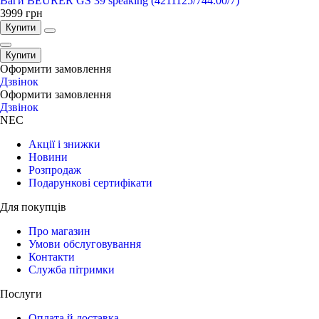
Ваги BEURER GS 39 speaking (4211125/744.00/7)
3999
грн
Купити
Купити
Оформити замовлення
096 609 34 73
Дзвiнок
Оформити замовлення
095 028 70 26
Дзвiнок
NEC
Акції і знижки
Новини
Розпродаж
Подарункові сертифікати
Для покупців
Про магазин
Умови обслуговування
Контакти
Служба пітримки
Послуги
Оплата й доставка