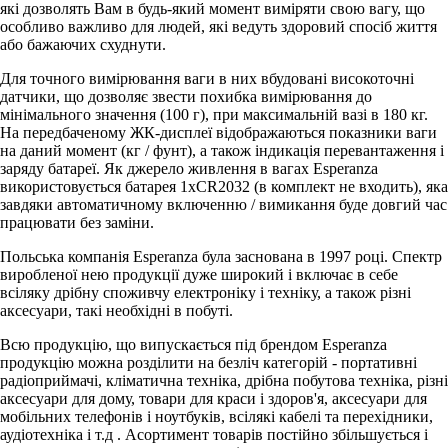
які дозволять Вам в будь-який момент виміряти свою вагу, що
особливо важливо для людей, які ведуть здоровий спосіб життя
або бажаючих схуднути.
Для точного вимірювання ваги в них вбудовані високоточні
датчики, що дозволяє звести похибка вимірювання до
мінімального значення (100 г), при максимальній вазі в 180 кг.
На передбаченому ЖК-дисплеї відображаються показники ваги
на даний момент (кг / фунт), а також індикація перевантаження і
заряду батареї. Як джерело живлення в вагах Esperanza
використовується батарея 1xCR2032 (в комплект не входить), яка
завдяки автоматичному включенню / вимикання буде довгий час
працювати без заміни.
Польська компанія Esperanza була заснована в 1997 році. Спектр
виробленої нею продукції дуже широкий і включає в себе
всіляку дрібну споживчу електроніку і техніку, а також різні
аксесуари, такі необхідні в побуті.
Всю продукцію, що випускається під брендом Esperanza
продукцію можна розділити на безліч категорій - портативні
радіоприймачі, кліматична техніка, дрібна побутова техніка, різні
аксесуари для дому, товари для краси і здоров'я, аксесуари для
мобільних телефонів і ноутбуків, всілякі кабелі та перехідники,
аудіотехніка і т.д . Асортимент товарів постійно збільшується і