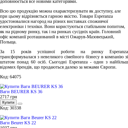
доповнюється все новими категоріями.
Всю цю продукцію можна охарактеризувати як доступну, але
при цьому відрізняється гарною якістю. Товари Esperanza
удостоювалися нагород на різних виставках споживчої
електроніки і техніки. Вони користуються стабільним попитом,
як на рідному ринку, так і на ринках сусідніх країн. Головний
офіс компанії розташований в місті Ожарув-Мазовецький,
Польща.
За 15 років успішної роботи на ринку Esperanza
трансформувалася з невеликого сімейного бізнесу в компанію зі
штатом понад 60 осіб. Сьогодні Esperanza - один з найбільш
відомих брендів, що продаються далеко за межами Європи.
Код: 64075
Ваги BEURER KS 36
2717
грн
Купити
Код: 30338
Ваги Beurer KS 22
1037
грн