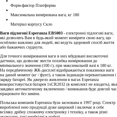
Форм-фактор
Платформа
Максимальна вимірювана вага, кг
180
Матеріал корпусу
Скло
Ваги підлогові Esperanza EBS003
- електронні підлогові ваги,
які дозволять Вам в будь-який момент виміряти свою вагу, що
особливо важливо для людей, які ведуть здоровий спосіб життя
або бажаючих схуднути.
Для точного вимірювання ваги в них вбудовані високоточні
датчики, що дозволяє звести похибка вимірювання до
мінімального значення (100 г), при максимальній вазі в 180 кг.
На передбаченому ЖК-дисплеї відображаються показники ваги
на даний момент (кг / фунт), а також індикація перевантаження і
заряду батареї. Як джерело живлення в вагах Esperanza
використовується батарея 1xCR2032 (в комплект не входить), яка
завдяки автоматичному включенню / вимикання буде довгий час
працювати без заміни.
Польська компанія Esperanza була заснована в 1997 році. Спектр
виробленої нею продукції дуже широкий і включає в себе
всіляку дрібну споживчу електроніку і техніку, а також різні
аксесуари, такі необхідні в побуті.