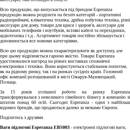
Всю продукцію, що випускається під брендом Esperanza
продукцію можна розділити на безліч категорій - портативні
радіоприймачі, кліматична техніка, дрібна побутова техніка, різні
аксесуари для дому, товари для краси і здоров'я, аксесуари для
мобільних телефонів і ноутбуків, всілякі кабелі та перехідники,
аудіотехніка і т.д . Асортимент товарів постійно збільшується і
доповнюється все новими категоріями.
Всю цю продукцію можна охарактеризувати як доступну, але
при цьому відрізняється гарною якістю. Товари Esperanza
удостоювалися нагород на різних виставках споживчої
електроніки і техніки. Вони користуються стабільним попитом,
як на рідному ринку, так і на ринках сусідніх країн. Головний
офіс компанії розташований в місті Ожарув-Мазовецький,
Польща.
За 15 років успішної роботи на ринку Esperanza
трансформувалася з невеликого сімейного бізнесу в компанію зі
штатом понад 60 осіб. Сьогодні Esperanza - один з найбільш
відомих брендів, що продаються далеко за межами Європи.
Поділитись з друзями
Ваги підлогові Esperanza EBS003
- електронні підлогові ваги,