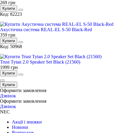
269
грн
Купити
Код: 82223
Акустична система REAL-EL S-50 Black-Red
359
грн
Купити
Код: 50968
Trust Tytan 2.0 Speaker Set Black (21560)
1999
грн
Купити
Купити
Оформити замовлення
096 609 34 73
Дзвiнок
Оформити замовлення
095 028 70 26
Дзвiнок
NEC
Акції і знижки
Новини
Розпродаж