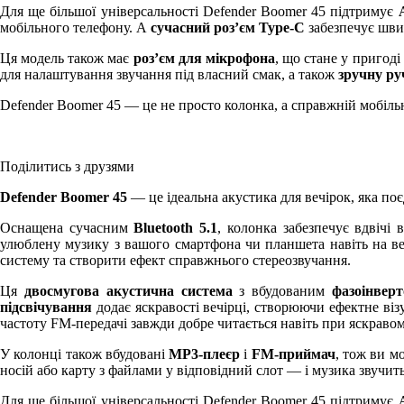
Для ще більшої універсальності Defender Boomer 45 підтримує
мобільного телефону. А
сучасний роз’єм Type-C
забезпечує швид
Ця модель також має
роз’єм для мікрофона
, що стане у пригод
для налаштування звучання під власний смак, а також
зручну ру
Defender Boomer 45 — це не просто колонка, а справжній мобільн
Поділитись з друзями
Defender Boomer 45
— це ідеальна акустика для вечірок, яка поє
Оснащена сучасним
Bluetooth 5.1
, колонка забезпечує вдвічі
улюблену музику з вашого смартфона чи планшета навіть на ве
систему та створити ефект справжнього стереозвучання.
Ця
двосмугова акустична система
з вбудованим
фазоінвер
підсвічування
додає яскравості вечірці, створюючи ефектне віз
частоту FM-передачі завжди добре читається навіть при яскравом
У колонці також вбудовані
MP3-плеєр
і
FM-приймач
, тож ви м
носій або карту з файлами у відповідний слот — і музика звучит
Для ще більшої універсальності Defender Boomer 45 підтримує