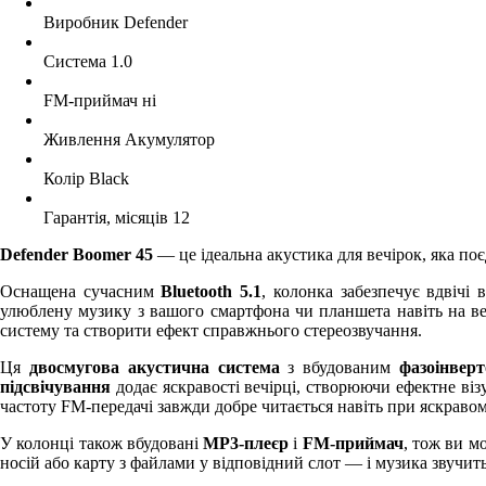
Виробник
Defender
Система
1.0
FM-приймач
ні
Живлення
Акумулятор
Колір
Black
Гарантія, місяців
12
Defender Boomer 45
— це ідеальна акустика для вечірок, яка поє
Оснащена сучасним
Bluetooth 5.1
, колонка забезпечує вдвічі
улюблену музику з вашого смартфона чи планшета навіть на ве
систему та створити ефект справжнього стереозвучання.
Ця
двосмугова акустична система
з вбудованим
фазоінвер
підсвічування
додає яскравості вечірці, створюючи ефектне віз
частоту FM-передачі завжди добре читається навіть при яскравом
У колонці також вбудовані
MP3-плеєр
і
FM-приймач
, тож ви м
носій або карту з файлами у відповідний слот — і музика звучит