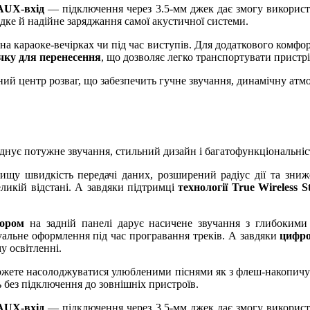
AUX-вхід
— підключення через 3.5-мм джек дає змогу використо
ке й надійне заряджання самої акустичної системи.
і на караоке-вечірках чи під час виступів. Для додаткового комф
чку для перенесення
, що дозволяє легко транспортувати пристрі
ий центр розваг, що забезпечить гучне звучання, динамічну атмос
днує потужне звучання, стильний дизайн і багатофункціональніст
 вищу швидкість передачі даних, розширений радіус дії та зн
ликій відстані. А завдяки підтримці
технології True Wireless 
тором
на задній панелі дарує насичене звучання з глибокими
уальне оформлення під час програвання треків. А завдяки
цифр
у освітленні.
ожете насолоджуватися улюбленими піснями як з флеш-накопичу
ь без підключення до зовнішніх пристроїв.
AUX-вхід
— підключення через 3.5-мм джек дає змогу використо