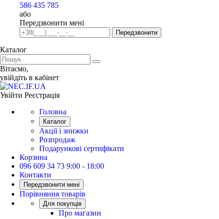
586 435 785
або
Передзвонити мені
Передзвонити
Каталог
Вiтаємо,
увiйдiть в кабiнет
Увійти
Реєстрація
Головна
Каталог
Акції і знижки
Розпродаж
Подарункові сертифікати
Корзина
096 609 34 73
9:00 - 18:00
Контакти
Передзвонити мені
Порівняння товарів
Для покупців
Про магазин