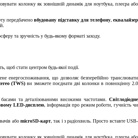
вувати колонку як зовнішній динамік для ноутбука, плеєра аб
орту передбачено
вбудовану підставку для телефону
,
еквалайзе
й.
феру та зручність у будь-якому форматі заходу.
ь, щоб стати центром будь-якої події.
ижене енергоспоживання, що дозволяє безперебійно транслюват
Stereo (TWS)
ви зможете поєднати дві колонки в повноцінну 2.
 басами та деталізованими високими частотами.
Світлодіодн
овому LED-дисплею
, інформація про режим роботи, гучність ч
вачів або
microSD-карт
, так і з радіохвиль. Просто вставте USB
вувати колонку як зовнішній динамік для ноутбука, плеєра аб