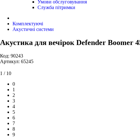
Умови обслуговування
Служба пітримки
Комплектуючі
Акустичні системи
Акустика для вечірок Defender Boomer 45
Код: 90243
Артикул: 65245
1 / 10
0
1
2
3
4
5
6
7
8
9