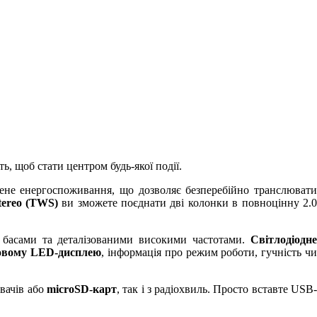
ь, щоб стати центром будь-якої події.
ижене енергоспоживання, що дозволяє безперебійно транслюват
Stereo (TWS)
ви зможете поєднати дві колонки в повноцінну 2.
 басами та деталізованими високими частотами.
Світлодіодн
овому LED-дисплею
, інформація про режим роботи, гучність ч
вачів або
microSD-карт
, так і з радіохвиль. Просто вставте USB