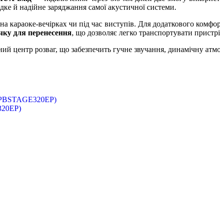
ке й надійне заряджання самої акустичної системи.
і на караоке-вечірках чи під час виступів. Для додаткового комф
чку для перенесення
, що дозволяє легко транспортувати пристрі
ий центр розваг, що забезпечить гучне звучання, динамічну атмос
320EP)