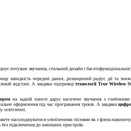
днує потужне звучання, стильний дизайн і багатофункціональніст
 вищу швидкість передачі даних, розширений радіус дії та зн
ликій відстані. А завдяки підтримці
технології True Wireless 
тором
на задній панелі дарує насичене звучання з глибокими
уальне оформлення під час програвання треків. А завдяки
цифр
у освітленні.
ожете насолоджуватися улюбленими піснями як з флеш-накопичу
ь без підключення до зовнішніх пристроїв.